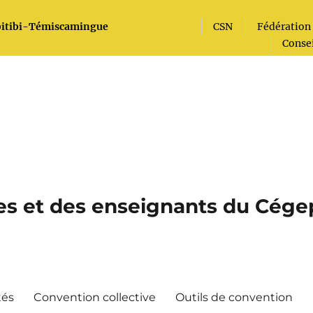
Abitibi-Témiscamingue
CSN
Fédération 
Conse
s et des enseignants du Cégep 
tés
Convention collective
Outils de convention